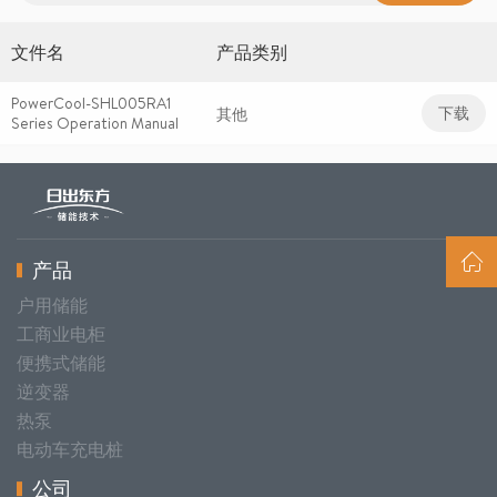
文件名
产品类别
PowerCool-SHL005RA1
下载
其他
Series Operation Manual
产品
户用储能
工商业电柜
便携式储能
逆变器
热泵
电动车充电桩
公司